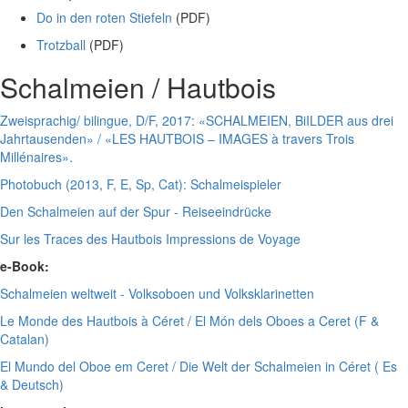
Do in den roten Stiefeln
(PDF)
Trotzball
(PDF)
Schalmeien / Hautbois
Zweisprachig/ bilingue, D/F, 2017: «SCHALMEIEN, BiILDER aus drei
Jahrtausenden» / «LES HAUTBOIS – IMAGES à travers Trois
Millénaires».
Photobuch (2013, F, E, Sp, Cat): Schalmeispieler
Den Schalmeien auf der Spur - Reiseeindrücke
Sur les Traces des Hautbois Impressions de Voyage
e-Book:
Schalmeien weltweit - Volksoboen und Volksklarinetten
Le Monde des Hautbois à Céret / El Món dels Oboes a Ceret (F &
Catalan)
El Mundo del Oboe em Ceret / Die Welt der Schalmeien in Céret ( Es
& Deutsch)