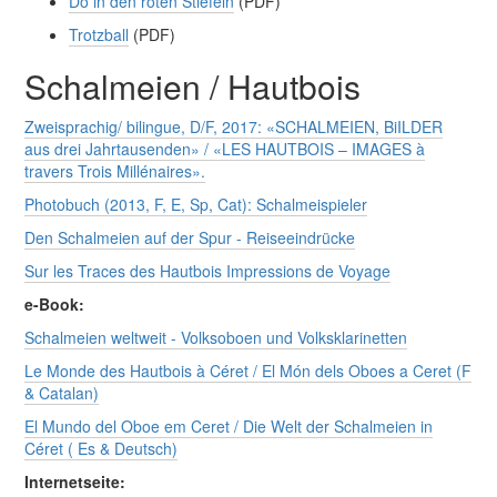
Do in den roten Stiefeln
(PDF)
Trotzball
(PDF)
Schalmeien / Hautbois
Zweisprachig/ bilingue, D/F, 2017: «SCHALMEIEN, BiILDER
aus drei Jahrtausenden» / «LES HAUTBOIS – IMAGES à
travers Trois Millénaires».
Photobuch (2013, F, E, Sp, Cat): Schalmeispieler
Den Schalmeien auf der Spur - Reiseeindrücke
Sur les Traces des Hautbois Impressions de Voyage
e-Book:
Schalmeien weltweit - Volksoboen und Volksklarinetten
Le Monde des Hautbois à Céret / El Món dels Oboes a Ceret (F
& Catalan)
El Mundo del Oboe em Ceret / Die Welt der Schalmeien in
Céret ( Es & Deutsch)
Internetseite: